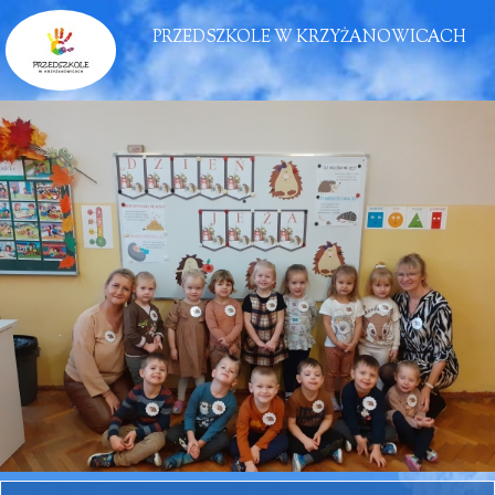
PRZEDSZKOLE W KRZYŻANOWICACH