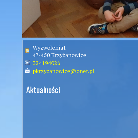
Wyzwolenia1
47-450 Krzyżanowice
324194026
pkrzyzanowice@onet.pl
Aktualności