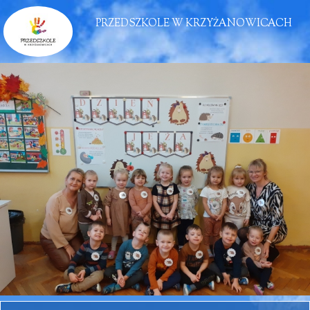
PRZEDSZKOLE W KRZYŻANOWICACH