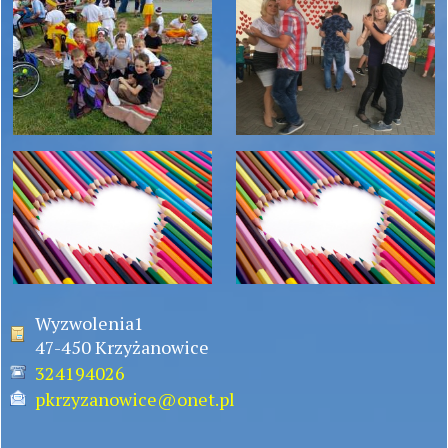
Wyzwolenia1
47-450 Krzyżanowice
324194026
pkrzyzanowice@onet.pl