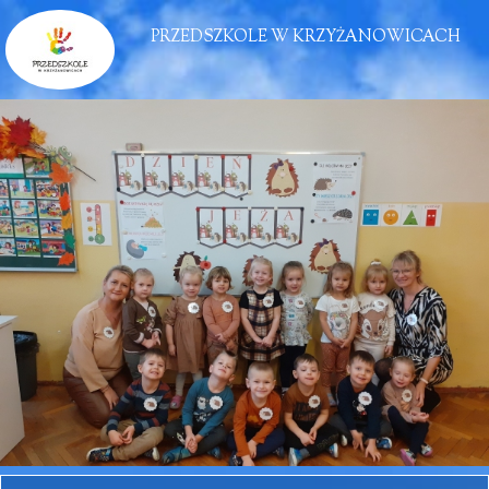
PRZEDSZKOLE W KRZYŻANOWICACH