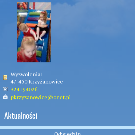
Wyzwolenia1
47-450 Krzyżanowice
324194026
pkrzyzanowice@onet.pl
Aktualności
Odwiedzin