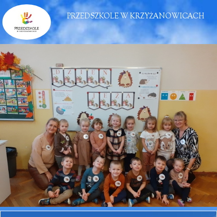
PRZEDSZKOLE W KRZYŻANOWICACH