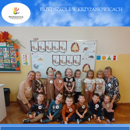
PRZEDSZKOLE W KRZYŻANOWICACH