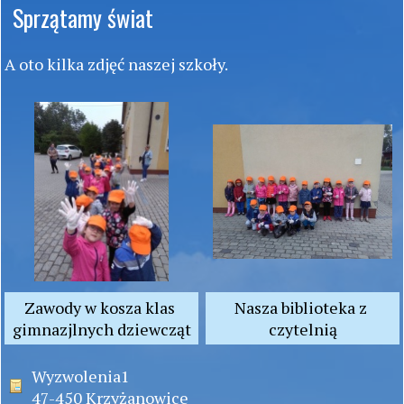
Sprzątamy świat
A oto kilka zdjęć naszej szkoły.
Zawody w kosza klas 
Nasza biblioteka z 
gimnazjlnych dziewcząt
czytelnią
Wyzwolenia1
47-450 Krzyżanowice