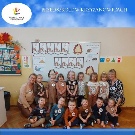
PRZEDSZKOLE W KRZYŻANOWICACH