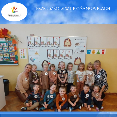
PRZEDSZKOLE W KRZYŻANOWICACH