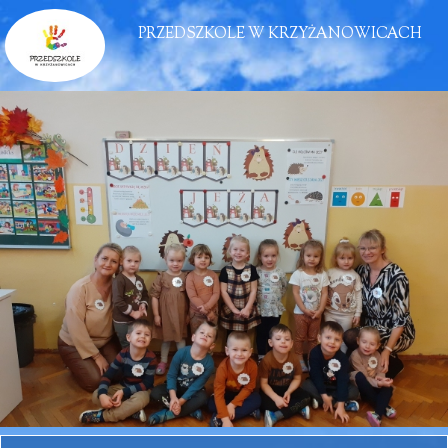
PRZEDSZKOLE W KRZYŻANOWICACH