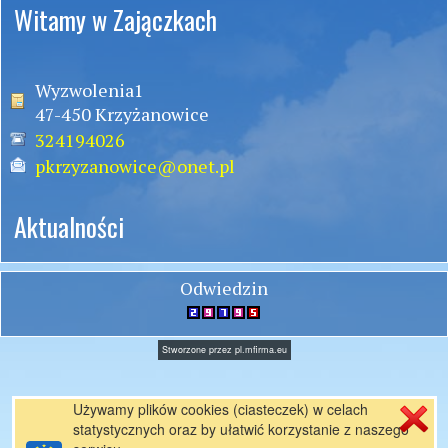
Witamy w Zajączkach
Wyzwolenia1
47-450 Krzyżanowice
324194026
pkrzyzanowice@onet.pl
Aktualności
Odwiedzin
Stworzone przez
pl.mfirma.eu
Używamy plików cookies (ciasteczek) w celach
statystycznych oraz by ułatwić korzystanie z naszego